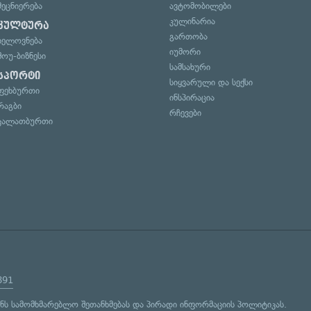
მეცნიერება
ავტომობილები
კულინარია
კულტურა
გართობა
ხელოვნება
იუმორი
შოუ-ბიზნესი
სამსახური
სპორტი
სიყვარული და სექსი
ფეხბურთი
ინსპირაცია
რაგბი
რჩევები
კალათბურთი
891
ენს
სამომხმარებლო შეთანხმებას
და
პირადი ინფორმაციის პოლიტიკას
.