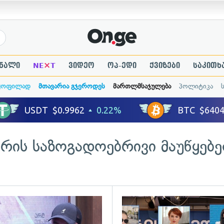
×
ნალი
NE
T
ვიდეო
ოპ-ედი
ქვიზები
საკითხ
ყოფილად
მთავარია გჯეროდეს
მართლმსაჯულება
პოლიტიკა
არის საზოგადოებრივი მაუწყებ
ადახედვა
გადახედვა