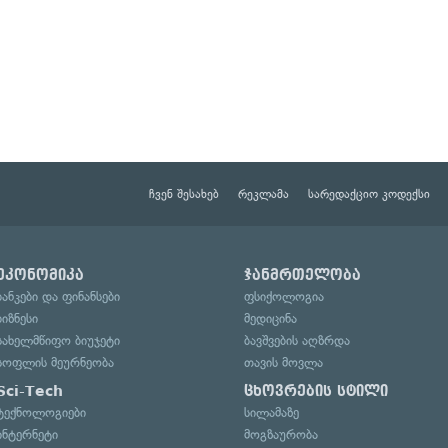
ჩვენ შესახებ
რეკლამა
სარედაქციო კოდექსი
ეკონომიკა
ჯანმრთელობა
ბანკები და ფინანსები
ფსიქოლოგია
ბიზნესი
მედიცინა
სახელმწიფო ბიუჯეტი
ბავშვების აღზრდა
სოფლის მეურნეობა
თავის მოვლა
Sci-Tech
ცხოვრების სტილი
ტექნოლოგიები
სილამაზე
ინტერნეტი
მოგზაურობა