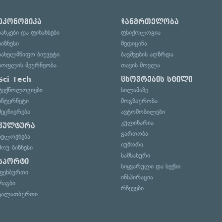
ეკონომიკა
ჯანმრთელობა
ბანკები და ფინანსები
ფსიქოლოგია
ბიზნესი
მედიცინა
სახელმწიფო ბიუჯეტი
ბავშვების აღზრდა
სოფლის მეურნეობა
თავის მოვლა
Sci-Tech
ცხოვრების სტილი
ტექნოლოგიები
სილამაზე
ინტერნეტი
მოგზაურობა
მეცნიერება
ავტომობილები
კულინარია
კულტურა
გართობა
ხელოვნება
იუმორი
შოუ-ბიზნესი
სამსახური
სპორტი
სიყვარული და სექსი
ფეხბურთი
ინსპირაცია
რაგბი
რჩევები
კალათბურთი