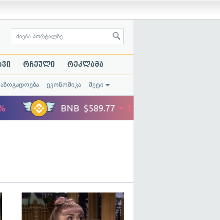
ავი
რჩეული
რეკლამა
საზოგადოება
ეკონომიკა
მეტი
გადახედვა
გადახედვა