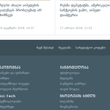
Apple ახალი აიპედების
რუსმა დეპუტატმა, ამერიკული
გაღუნვას პრობლემად არ
სანქციების გამო, აიპედი
მიიჩნევს
დაამტვრია
20 დეკემბერი 2018, 10:37
17 აპრილი 2018, 11:03
ჩვენ შესახებ
რეკლამა
სარედაქციო კოდექსი
ეკონომიკა
ჯანმრთელობა
ბანკები და ფინანსები
ფსიქოლოგია
ბიზნესი
მედიცინა
სახელმწიფო ბიუჯეტი
ბავშვების აღზრდა
სოფლის მეურნეობა
თავის მოვლა
Sci-Tech
ცხოვრების სტილი
ტექნოლოგიები
სილამაზე
ინტერნეტი
მოგზაურობა