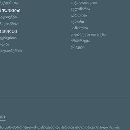
მეცნიერება
ავტომობილები
კულინარია
კულტურა
გართობა
ხელოვნება
იუმორი
შოუ-ბიზნესი
სამსახური
სპორტი
სიყვარული და სექსი
ფეხბურთი
ინსპირაცია
რაგბი
რჩევები
კალათბურთი
891
ენს
სამომხმარებლო შეთანხმებას
და
პირადი ინფორმაციის პოლიტიკას
.