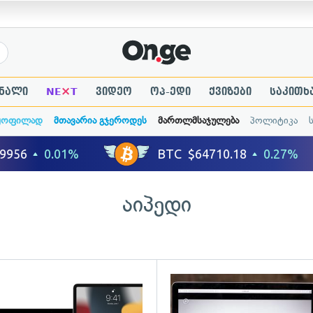
×
ნალი
NE
T
ვიდეო
ოპ-ედი
ქვიზები
საკითხ
ყოფილად
მთავარია გჯეროდეს
მართლმსაჯულება
პოლიტიკა
აიპედი
ადახედვა
გადახედვა