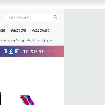
ავი
რჩეული
რეკლამა
საზოგადოება
ეკონომიკა
მეტი
გადახედვა
გადახედვა