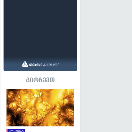
გირჩევთ
გადახედვა