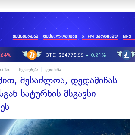
მეცნიერება
ტექნოლოგიები
STEM მარტივად
NEXT
ci-Tech
მეცნიერება
დედამიწა
ით, შესაძლოა, დედამიწას
სგან სატურნის მსგავსი
ეს