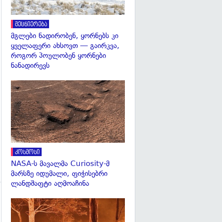
მეცნიერება
მგლები ნადირობენ, ყორნებს კი
ყველაფერი ახსოვთ — გაირკვა,
როგორ პოულობენ ყორნები
ნანადირევს
გადახედვა
კოსმოსი
NASA-ს მავალმა Curiosity-მ
მარსზე იდუმალი, ფიჭისებრი
ლანდშაფტი აღმოაჩინა
გადახედვა