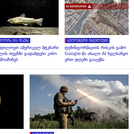
გადახედვა
გადახედვა
ლორა და ფაუნა
ხელოვნური ინტელექტი
დილოეთ ამერიკულ მტკნარი
დეზინფორმაციის რისკის გამო
ლის თევზში გადამდები კიბო
Google-მა ახალი AI ხელსაწყო
მოაჩინეს
ერთ დღეში გააუქმა
გადახედვა