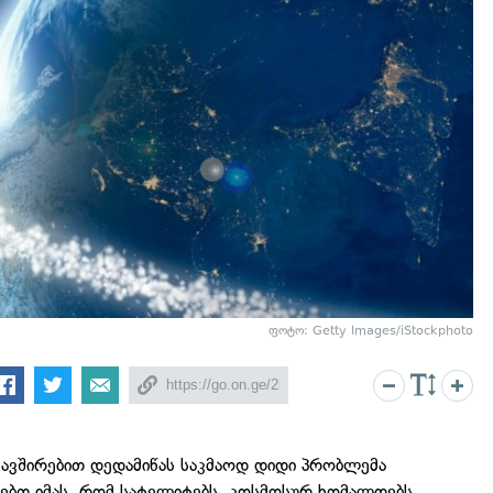
ფოტო: Getty Images/iStockphoto
კავშირებით დედამიწას საკმაოდ დიდი პრობლემა
ნებთ იმას, რომ სატელიტებს, კოსმოსურ ხომალდებს,