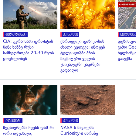
ტერორიზმი
კოსმოსი
ხელოვნუ
CIA: უკრაინაში ფრონტის
ქართველი ფიზიკოსის
დეზინფო
წინა ხაზზე რუსი
ახალი კვლევა: ინოუეს
გამო Goo
სამხედროები 20-30 წუთს
ტელესკოპმა მზის
ხელსაწყ
ცოცხლობენ
მაგნიტური ველის
გააუქმა
უნიკალური კადრები
გადაიღო
ადამიანი
კოსმოსი
მეცნიერებმა ჩვენს დნმ-ში
NASA-ს მავალმა
ორი იდუმალი,
Curiosity-მ მარსზე