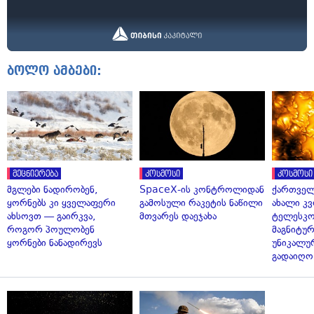
ბოლო ამბები:
მეცნიერება
კოსმოსი
კოსმოსი
მგლები ნადირობენ,
SpaceX-ის კონტროლიდან
ქართველ
ყორნებს კი ყველაფერი
გამოსული რაკეტის ნაწილი
ახალი კვ
ახსოვთ — გაირკვა,
მთვარეს დაეჯახა
ტელესკო
როგორ პოულობენ
მაგნიტუ
ყორნები ნანადირევს
უნიკალუ
გადაიღო