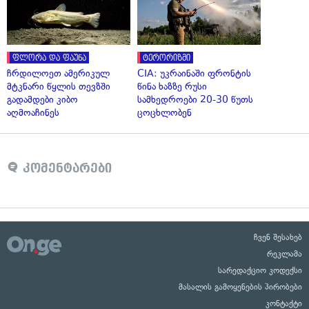
ფლორა და ფაუნა
ტერორიზმი
ჩრდილოეთ ამერიკულ
CIA: უკრაინაში ფრონტის
მტკნარი წყლის თევზში
წინა ხაზზე რუსი
გადამდები კიბო
სამხედროები 20-30 წუთს
აღმოაჩინეს
ცოცხლობენ
კომენტარები
ჩვენ შესახებ
რეკლამა
სარედაქციო კოდექსი
მასალის გამოყენების პირობები
კონტაქტი