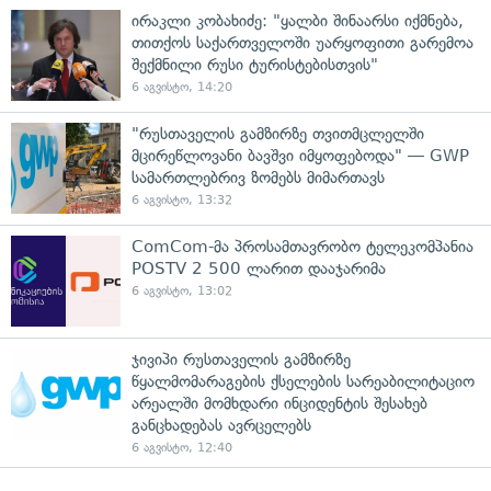
ირაკლი კობახიძე: "ყალბი შინაარსი იქმნება,
თითქოს საქართველოში უარყოფითი გარემოა
შექმნილი რუსი ტურისტებისთვის"
6 აგვისტო, 14:20
"რუსთაველის გამზირზე თვითმცლელში
მცირეწლოვანი ბავშვი იმყოფებოდა" — GWP
სამართლებრივ ზომებს მიმართავს
6 აგვისტო, 13:32
ComCom-მა პროსამთავრობო ტელეკომპანია
POSTV 2 500 ლარით დააჯარიმა
6 აგვისტო, 13:02
ჯივიპი რუსთაველის გამზირზე
წყალმომარაგების ქსელების სარეაბილიტაციო
არეალში მომხდარი ინციდენტის შესახებ
განცხადებას ავრცელებს
6 აგვისტო, 12:40