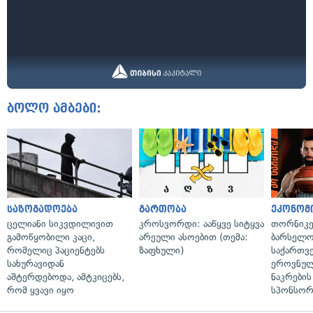
ბოლო ამბები:
საზოგადოება
გართობა
ეკონომ
ცელიანი სიკვდილივით
კროსვორდი: ააწყვე სიტყვა
თორნიკე
გამოწყობილი კაცი,
არეული ასოებით (თემა:
ბარსელონ
რომელიც პაციენტებს
ზაფხული)
საქართვ
სახურავიდან
ეროვნულ
აშტერდებოდა, ამტკიცებს,
ნაკრები
რომ ყვავი იყო
სპონსორ