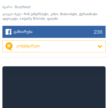
წყარო:
Buzzfeed
გაიგეთ მეტი:
რიზ უიზერსპუნი
,
კინო
,
მსახიობები
,
ქერათმიანი
ადვოკატი
,
Legally Blonde
,
ფილმი
236
გაზიარება
კომენტარები