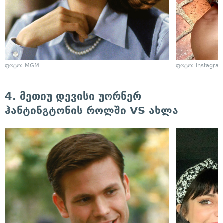
ფოტო: MGM
ფოტო: Instagra
4. მეთიუ დევისი უორნერ
ჰანტინგტონის როლში VS ახლა