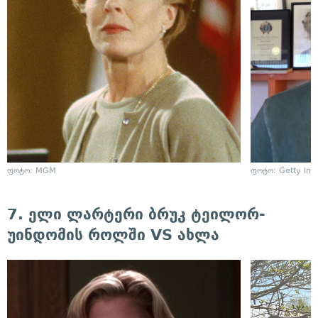
ფოტო: MGM
ფოტო: Getty Im
7. ელი ლარტერი ბრუკ ტეილორ-
უინდომის როლში VS ახლა