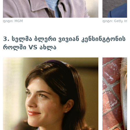
ფოტო: MGM
ფოტო: Getty Im
3. სელმა ბლერი ვივიან კენსინგტონის
როლში VS ახლა