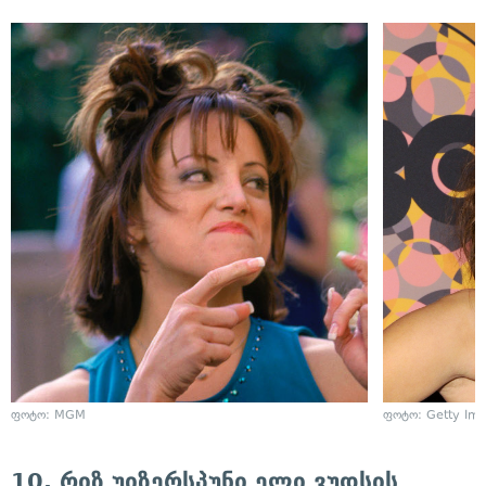
ფოტო: MGM
ფოტო: Getty Im
10. რიზ უიზერსპუნი ელი ვუდსის