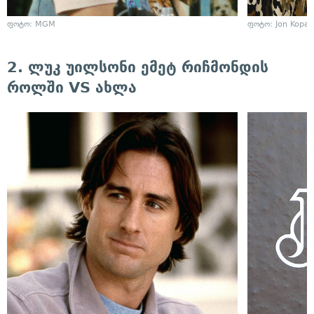
ფოტო: MGM
ფოტო: Jon Kopalo
2. ლუკ უილსონი ემეტ რიჩმონდის
როლში VS ახლა