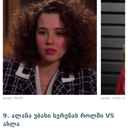
ფოტო: MGM
ფოტო: Getty Im
9. ალანა უბახი სერენას როლში VS
ახლა