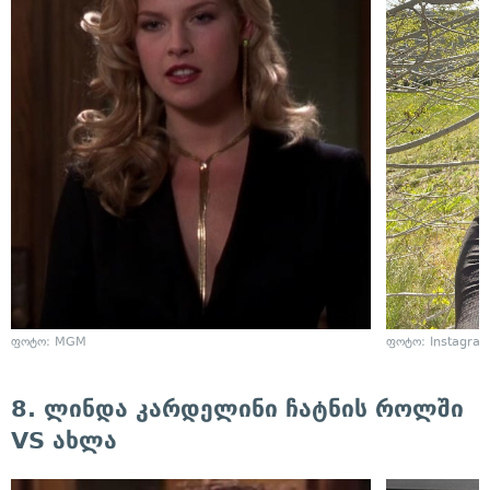
ფოტო: MGM
ფოტო: Instagra
8. ლინდა კარდელინი ჩატნის როლში
VS ახლა