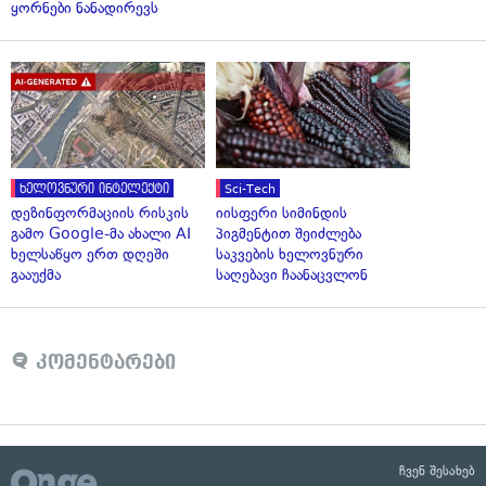
ყორნები ნანადირევს
ხელოვნური ინტელექტი
Sci-Tech
დეზინფორმაციის რისკის
იისფერი სიმინდის
გამო Google-მა ახალი AI
პიგმენტით შეიძლება
ხელსაწყო ერთ დღეში
საკვების ხელოვნური
გააუქმა
საღებავი ჩაანაცვლონ
კომენტარები
ჩვენ შესახებ