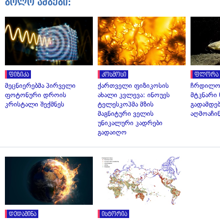
ბოლო ამბები:
ფიზიკა
კოსმოსი
ფლორა 
მეცნიერებმა პირველი
ქართველი ფიზიკოსის
ჩრდილო
ფოტონური დროის
ახალი კვლევა: ინოუეს
მტკნარი 
კრისტალი შექმნეს
ტელესკოპმა მზის
გადამდებ
მაგნიტური ველის
აღმოაჩი
უნიკალური კადრები
გადაიღო
დედამიწა
ისტორია