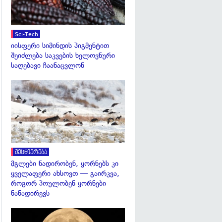
Sci-Tech
იისფერი სიმინდის პიგმენტით
შეიძლება საკვების ხელოვნური
საღებავი ჩაანაცვლონ
გადახედვა
მეცნიერება
მგლები ნადირობენ, ყორნებს კი
ყველაფერი ახსოვთ — გაირკვა,
როგორ პოულობენ ყორნები
ნანადირევს
გადახედვა