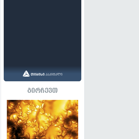
გირჩევთ
გადახედვა