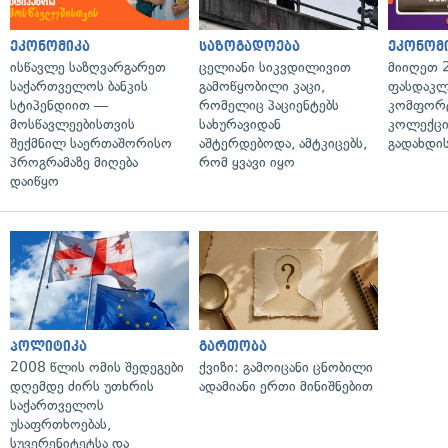
ეკონომიკა
საზოგადოება
ეკონომ
ისწავლე საზღვარგარეთ
ცელიანი სიკვდილივით
მიიღეთ 
საქართველოს ბანკის
გამოწყობილი კაცი,
ფასდაკლ
სტიპენდიით —
რომელიც პაციენტებს
კომფორ
მოსწავლეებისთვის
სახურავიდან
კოლექცი
შექმნილ საერთაშორისო
აშტერდებოდა, ამტკიცებს,
გადახდის
პროგრამაზე მიღება
რომ ყვავი იყო
დაიწყო
პოლიტიკა
გართობა
2008 წლის ომის შედეგები
ქვიზი: გამოიცანი ცნობილი
დღემდე ძირს უთხრის
ადამიანი ერთი მინიშნებით
საქართველოს
უსაფრთხოებას,
სუვერენიტეტსა და