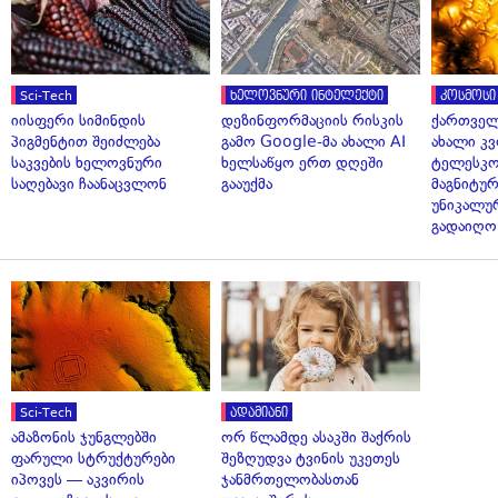
Sci-Tech
ხელოვნური ინტელექტი
კოსმოსი
იისფერი სიმინდის
დეზინფორმაციის რისკის
ქართველ
პიგმენტით შეიძლება
გამო Google-მა ახალი AI
ახალი კვ
საკვების ხელოვნური
ხელსაწყო ერთ დღეში
ტელესკო
საღებავი ჩაანაცვლონ
გააუქმა
მაგნიტუ
უნიკალუ
გადაიღო
Sci-Tech
ადამიანი
ამაზონის ჯუნგლებში
ორ წლამდე ასაკში შაქრის
ფარული სტრუქტურები
შეზღუდვა ტვინის უკეთეს
იპოვეს — აკვირის
ჯანმრთელობასთან