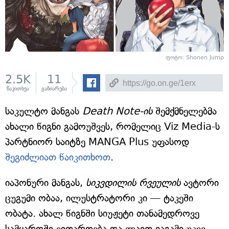
ფოტო: Shonen Jump
2.5K
11
წაკითხვა
გაზიარება
საკულტო მანგას
Death Note-ის
შემქმნელებმა
ახალი წიგნი გამოუშვეს, რომელიც Viz Media-ს
პარტნიორ საიტზე MANGA Plus უფასოდ
შეგიძლიათ წაიკითხოთ
.
იაპონური მანგას,
სიკვდილის რვეულის
ავტორი
ცუგუმი ობაა, ილუსტრატორი კი — ტაკეში
ობატა. ახალ წიგნში სიუჟეტი თანამედროვე
სამყაროში ვითარდება და ლაით იაგამი უკვე