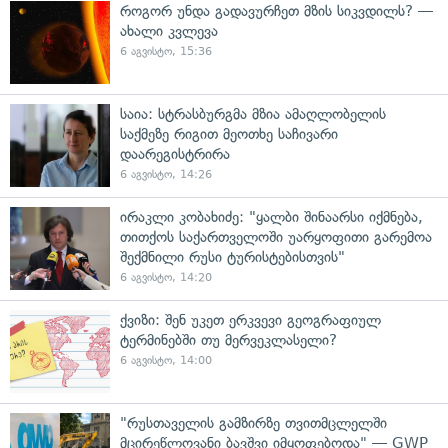
როგორ უნდა გადავურჩეთ მზის სიკვდილს? —
ახალი კვლევა
6 აგვისტო, 15:36
საია: სტრასბურგმა მზია ამაღლობელის
საქმეზე რიგით მეოთხე საჩივარი
დაარეგისტრირა
6 აგვისტო, 14:26
ირაკლი კობახიძე: "ყალბი შინაარსი იქმნება,
თითქოს საქართველოში უარყოფითი გარემოა
შექმნილი რუსი ტურისტებისთვის"
6 აგვისტო, 14:20
ქვიზი: შენ უკეთ ერკვევი გეოგრაფიულ
ტერმინებში თუ მერვეკლასელი?
6 აგვისტო, 14:00
"რუსთაველის გამზირზე თვითმცლელში
მცირეწლოვანი ბავშვი იმყოფებოდა" — GWP