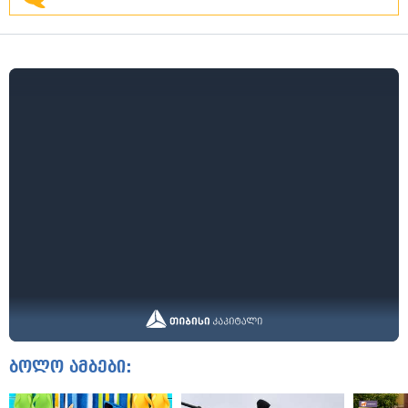
ბოლო ამბები: