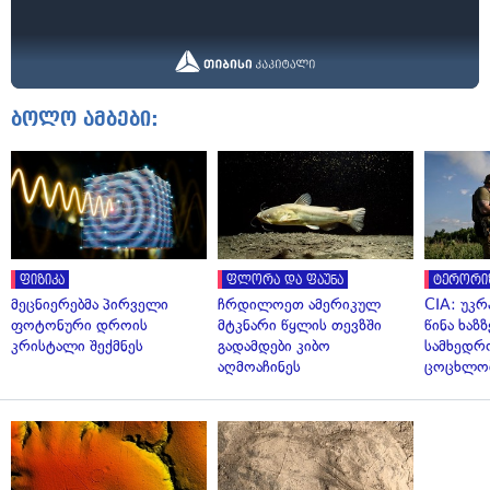
ბოლო ამბები:
ფიზიკა
ფლორა და ფაუნა
ტერორი
მეცნიერებმა პირველი
ჩრდილოეთ ამერიკულ
CIA: უკრ
ფოტონური დროის
მტკნარი წყლის თევზში
წინა ხაზ
კრისტალი შექმნეს
გადამდები კიბო
სამხედრ
აღმოაჩინეს
ცოცხლო