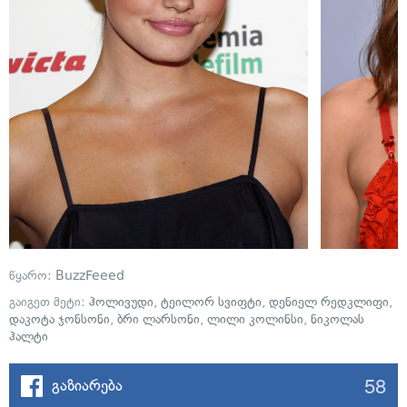
წყარო:
BuzzFeeed
გაიგეთ მეტი:
ჰოლივუდი
,
ტეილორ სვიფტი
,
დენიელ რედკლიფი
,
დაკოტა ჯონსონი
,
ბრი ლარსონი
,
ლილი კოლინსი
,
ნიკოლას
ჰალტი
58
გაზიარება