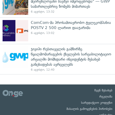
მცირეწლოვანი ბავშვი იმყოფებოდა" — GWP
სამართლებრივ ზომებს მიმართავს
6 აგვისტო, 13:32
ComCom-მა პროსამთავრობო ტელეკომპანია
POSTV 2 500 ლარით დააჯარიმა
6 აგვისტო, 13:02
ჯივიპი რუსთაველის გამზირზე
წყალმომარაგების ქსელების სარეაბილიტაციო
არეალში მომხდარი ინციდენტის შესახებ
განცხადებას ავრცელებს
6 აგვისტო, 12:40
ჩვენ შესახებ
რეკლამა
სარედაქციო კოდექსი
მასალის გამოყენების პირობები