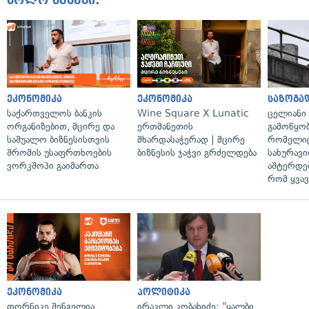
ეკონომიკა
ეკონომიკა
საზოგა
საქართველოს ბანკის
Wine Square X Lunatic
ცელიანი
ორგანიზებით, მცირე და
ერთმანეთის
გამოწყობ
საშუალო ბიზნესისთვის
მხარდასაჭერად | მცირე
რომელიც
შრომის უსაფრთხოების
ბიზნესის ჯაჭვი გრძელდება
სახურავი
ვორკშოპი გაიმართა
აშტერდებ
რომ ყვავ
ეკონომიკა
პოლიტიკა
თორნიკე შენგელია
ირაკლი კობახიძე: "ყალბი