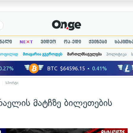
×
ნალი
NE
T
ვიდეო
ოპ-ედი
ქვიზები
საკითხ
ყოფილად
მთავარია გჯეროდეს
მართლმსაჯულება
პოლიტიკა
სპორტი
აელის მატჩზე ბილეთების