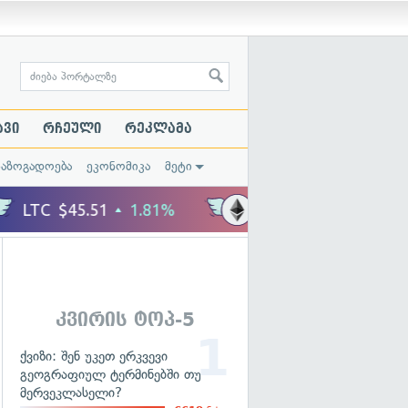
ავი
რჩეული
რეკლამა
საზოგადოება
ეკონომიკა
მეტი
კვირის ტოპ-5
ქვიზი: შენ უკეთ ერკვევი
გეოგრაფიულ ტერმინებში თუ
მერვეკლასელი?