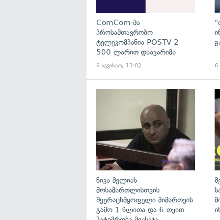
ComCom-მა
"
პროსამთავრობო
ი
ტელეკომპანია POSTV 2
გ
500 ლარით დააჯარიმა
6 აგვისტო, 13:02
6
გა
ნიკა მელიას
შ
მოსამართლისთვის
ს
შეურაცხმყოფელი მიმართვის
მ
გამო 1 წლითა და 6 თვით
ი
პატიმრობა მიესაჯა