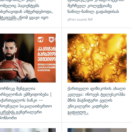
ომელიც პაციენტებს
შერჩეულ კოლექციაზე
ახურავიდან აშტერდებოდა,
ნაწილ-ნაწილ გადახდისას
მტკიცებს, რომ ყვავი იყო
თი საათის წინ
ერთი საათის წინ
ორნიკე შენგელია
ქართველი ფიზიკოსის ახალი
არსელონას ემშვიდობება |
კვლევა: ინოუეს ტელესკოპმა
აქართველოს ბანკი —
მზის მაგნიტური ველის
როვნული საკალათბურთო
უნიკალური კადრები
აკრების გენერალური
გადაიღო
საათის წინ
18 საათის წინ
პონსორი