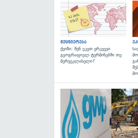
მეცნიერება
ეკ
ქვიზი: შენ უკეთ ერკვევი
სა
გეოგრაფიულ ტერმინებში თუ
მო
მერვეკლასელი?
გა
შე
მო