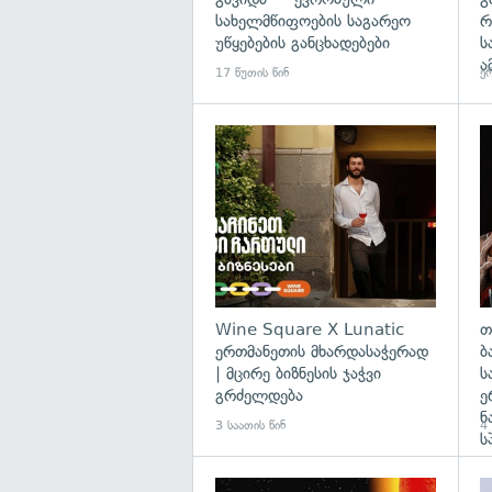
სახელმწიფოების საგარეო
რ
უწყებების განცხადებები
ს
ა
17 წუთის წინ
ერ
Wine Square X Lunatic
თ
ერთმანეთის მხარდასაჭერად
ბ
| მცირე ბიზნესის ჯაჭვი
ს
გრძელდება
ე
ნ
3 საათის წინ
4 
ს