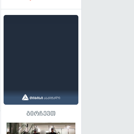
გირჩევთ
გადახედვა