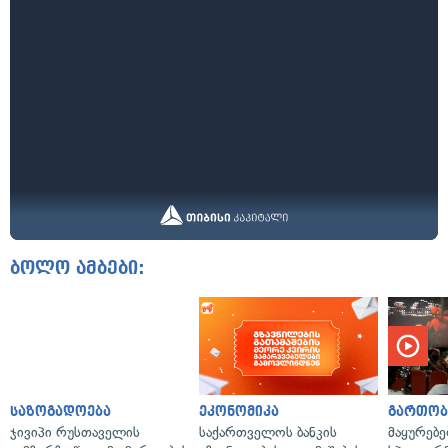
ბოლო ამბები:
საზოგადოება
ეკონომიკა
გართობ
ჯივიპი რუსთაველის
საქართველოს ბანკის
მაყურებ