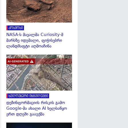
კოსმოსი
NASA-ს მავალმა Curiosity-მ
მარსზე იდუმალი, ფიჭისებრი
ლანდშაფტი აღმოაჩინა
გადახედვა
ხელოვნური ინტელექტი
დეზინფორმაციის რისკის გამო
Google-მა ახალი AI ხელსაწყო
ერთ დღეში გააუქმა