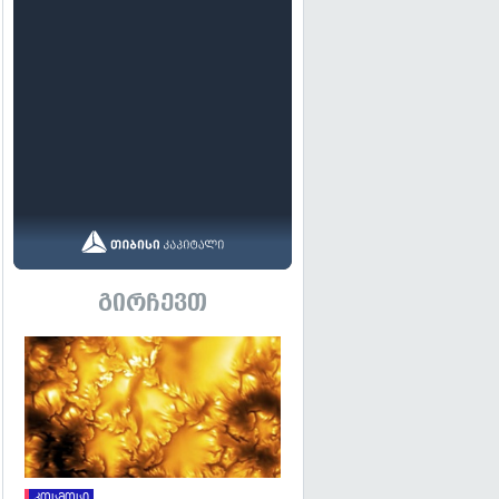
გირჩევთ
გადახედვა