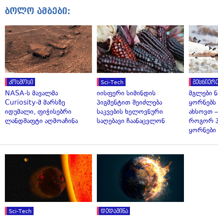
ბოლო ამბები:
კოსმოსი
Sci-Tech
მეცნიერე
NASA-ს მავალმა
იისფერი სიმინდის
მგლები 
Curiosity-მ მარსზე
პიგმენტით შეიძლება
ყორნებს
იდუმალი, ფიჭისებრი
საკვების ხელოვნური
ახსოვთ —
ლანდშაფტი აღმოაჩინა
საღებავი ჩაანაცვლონ
როგორ 
ყორნები
Sci-Tech
დედამიწა