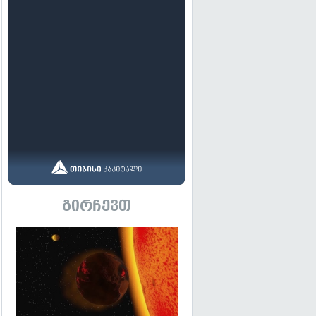
გირჩევთ
გადახედვა