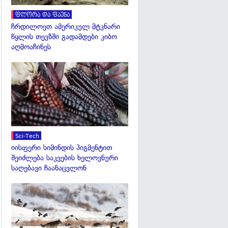
ფლორა და ფაუნა
ჩრდილოეთ ამერიკულ მტკნარი
წყლის თევზში გადამდები კიბო
აღმოაჩინეს
გადახედვა
Sci-Tech
იისფერი სიმინდის პიგმენტით
შეიძლება საკვების ხელოვნური
საღებავი ჩაანაცვლონ
გადახედვა