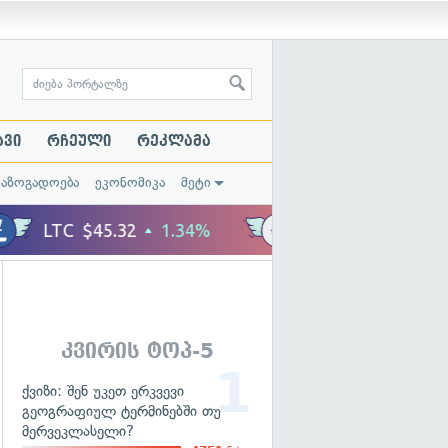
ავი
რჩეული
რეკლამა
საზოგადოება
ეკონომიკა
მეტი
კვირის ტოპ-5
ქვიზი: შენ უკეთ ერკვევი
გეოგრაფიულ ტერმინებში თუ
მერვეკლასელი?