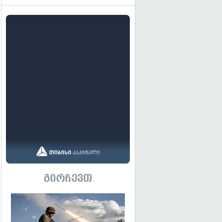
გირჩევთ
გადახედვა