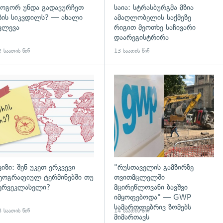
ოგორ უნდა გადავურჩეთ
საია: სტრასბურგმა მზია
ზის სიკვდილს? — ახალი
ამაღლობელის საქმეზე
ვლევა
რიგით მეოთხე საჩივარი
დაარეგისტრირა
 საათის წინ
13 საათის წინ
დახედვა
ვიზი: შენ უკეთ ერკვევი
"რუსთაველის გამზირზე
ეოგრაფიულ ტერმინებში თუ
თვითმცლელში
ერვეკლასელი?
მცირეწლოვანი ბავშვი
იმყოფებოდა" — GWP
სამართლებრივ ზომებს
 საათის წინ
14 საათის წინ
მიმართავს