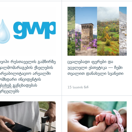
დახედვა
ივიპი რუსთაველის გამზირზე
ცვალებადი ფერები და
ყალმომარაგების ქსელების
უცვლელი ესთეტიკა — ჩემი
არეაბილიტაციო არეალში
თვალით დანახული სვანეთი
ომხდარი ინციდენტის
ესახებ განცხადებას
 საათის წინ
15 საათის წინ
ვრცელებს
დახედვა