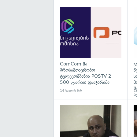
გა
ComCom-მა
ჯ
პროსამთავრობო
წ
ტელეკომპანია POSTV 2
ს
500 ლარით დააჯარიმა
მ
შ
14 საათის წინ
15
ა
გა