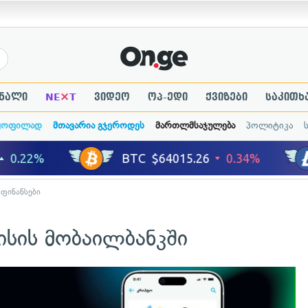
×
ნალი
NE
T
ვიდეო
ოპ-ედი
ქვიზები
საკითხ
ყოფილად
მთავარია გჯეროდეს
მართლმსაჯულება
პოლიტიკა
 ფინანსები
ისის მობაილბანკში