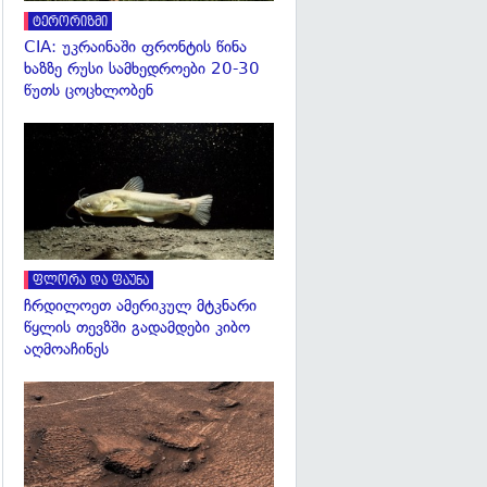
ტერორიზმი
CIA: უკრაინაში ფრონტის წინა
ხაზზე რუსი სამხედროები 20-30
წუთს ცოცხლობენ
გადახედვა
ფლორა და ფაუნა
ჩრდილოეთ ამერიკულ მტკნარი
წყლის თევზში გადამდები კიბო
აღმოაჩინეს
გადახედვა