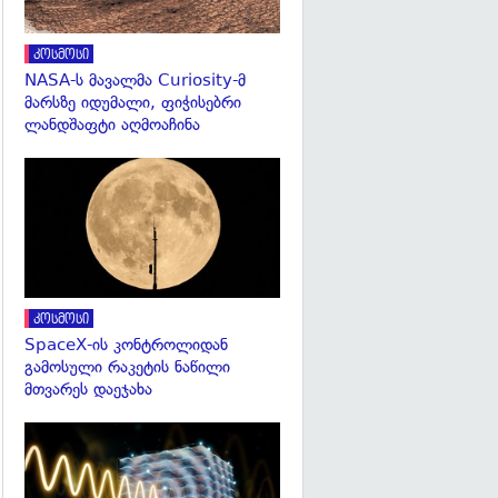
კოსმოსი
NASA-ს მავალმა Curiosity-მ
მარსზე იდუმალი, ფიჭისებრი
ლანდშაფტი აღმოაჩინა
გადახედვა
კოსმოსი
SpaceX-ის კონტროლიდან
გამოსული რაკეტის ნაწილი
მთვარეს დაეჯახა
გადახედვა