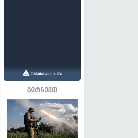
გირჩევთ
გადახედვა