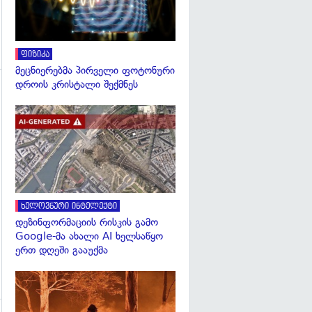
ფიზიკა
მეცნიერებმა პირველი ფოტონური
დროის კრისტალი შექმნეს
გადახედვა
გადახედვა
ხელოვნური ინტელექტი
დეზინფორმაციის რისკის გამო
Google-მა ახალი AI ხელსაწყო
ერთ დღეში გააუქმა
გადახედვა