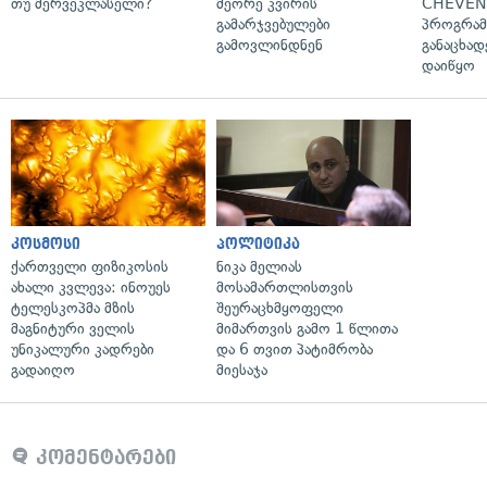
თუ მერვეკლასელი?
მეორე კვირის
CHEVEN
გამარჯვებულები
პროგრამ
გამოვლინდნენ
განაცხად
დაიწყო
კოსმოსი
პოლიტიკა
ქართველი ფიზიკოსის
ნიკა მელიას
ახალი კვლევა: ინოუეს
მოსამართლისთვის
ტელესკოპმა მზის
შეურაცხმყოფელი
მაგნიტური ველის
მიმართვის გამო 1 წლითა
უნიკალური კადრები
და 6 თვით პატიმრობა
გადაიღო
მიესაჯა
კომენტარები