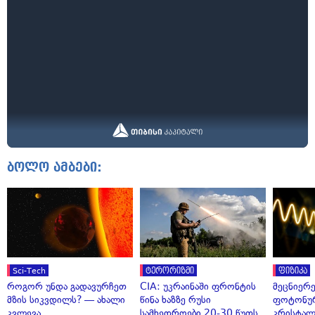
ბოლო ამბები:
Sci-Tech
ტერორიზმი
ფიზიკა
როგორ უნდა გადავურჩეთ
CIA: უკრაინაში ფრონტის
მეცნიერ
მზის სიკვდილს? — ახალი
წინა ხაზზე რუსი
ფოტონუ
კვლევა
სამხედროები 20-30 წუთს
კრისტალ