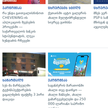
ეკონომიკა
ცხოვრების სტილი
ცხოვრე
რა უნდა გაითვალისწინოთ
ქუთაისში ავტო გალერის
მზეს ვერ
CHEVENING-ის
ახალი მულტიბრენდული
PSP-ს სა
აპლიკაციის შევსების
სივრცე გაიხსნა
მზისგან 
პროცესში —
აუცილებლ
საქართველოს ბანკის
სტიპენდიატის, ლუკა
ხუნდაძის რჩევები
სამართალი
ეკონომიკა
სუს-მა მარნეულში
საგანძურის მარათონში
ტექინსპექტირების
ახალი თვე დაიწყო —
გაყალბების ფაქტზე 3 პირი
ახალი შანსები, ახალი
დააკავა
გამარჯვებულები და 250
000-ლარიანი საპრიზო