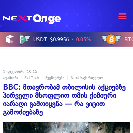
1 დეკემბერი, 10:15
ადამიანი
Sci-Tech
მეცნიერება
Next საქართველო
BBC: მთავრობამ თბილისის აქციებზე
პირველი მსოფლიო ომის ქიმიური
იარაღი გამოიყენა — რა ვიცით
გამოძიებაზე