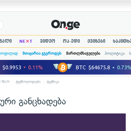
×
ნალი
NE
T
ვიდეო
ოპ-ედი
ქვიზები
საკითხ
ყოფილად
მთავარია გჯეროდეს
მართლმსაჯულება
პოლიტიკა
i-Tech
ტექნოლოგიები
ტექნიკა
რი განცხადება