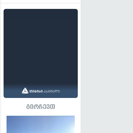
გირჩევთ
გადახედვა