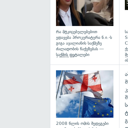
რა მტკიცებულებებით
ს
ედავება პროკურატურა ნ.ი.-ს
S
გიგა ავალიანის საქმეზე
C
ძალადობის წაქეზებას —
ქ
საქმის დეტალები
შ
3 საათის წინ
5 
ი
ა
გა
შ
გ
2008 წლის ომის შედეგები