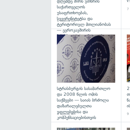
ო
დღემდე ძირს უთხრის
საქართველოს
7 
უსაფრთხოებას,
სუვერენიტეტსა და
6 საათის წინ
ტერიტორიულ მთლიანობას
— ევროკავშირის
პრესპიკერის განცხადება
გა
სტრასბურგის სასამართლო
2
და 2008 წლის ომის
თ
საქმეები — საიას ბრძოლა
ნ
დაზარალებულთა
ი
უფლებებისა და
8 საათის წინ
9 
კომპენსაციებისთვის