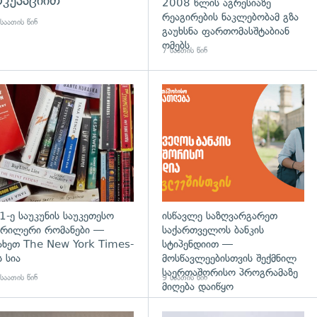
კუპაციით
2008 წლის აგრესიაზე
რეაგირების ნაკლებობამ გზა
საათის წინ
გაუხსნა ფართომასშტაბიან
ომებს
7 საათის წინ
დახედვა
გადახედვა
1-ე საუკუნის საუკეთესო
ისწავლე საზღვარგარეთ
რილერი რომანები —
საქართველოს ბანკის
ახეთ The New York Times-
სტიპენდიით —
ს სია
მოსწავლეებისთვის შექმნილ
საერთაშორისო პროგრამაზე
საათის წინ
9 საათის წინ
მიღება დაიწყო