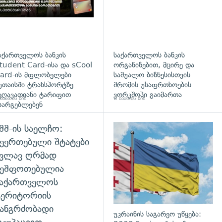
აქართველოს ბანკის
საქართველოს ბანკის
tudent Card-ისა და sCool
ორგანიზებით, მცირე და
ard-ის მფლობელები
საშუალო ბიზნესისთვის
უთაისში ტრანსპორტზე
შრომის უსაფრთხოების
ეღავათიანი ტარიფით
ვორკშოპი გაიმართა
საათის წინ
6 საათის წინ
სარგებლებენ
შშ-ის საელჩო:
დახედვა
ეერთებული შტატები
კვლავ ღრმად
შეშფოთებულია
საქართველოს
ტერიტორიის
ანგრძობადი
უკრაინის საგარეო უწყება: