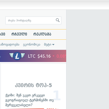
ავი
რჩეული
რეკლამა
საზოგადოება
ეკონომიკა
მეტი
კვირის ტოპ-5
ქვიზი: შენ უკეთ ერკვევი
გეოგრაფიულ ტერმინებში თუ
მერვეკლასელი?