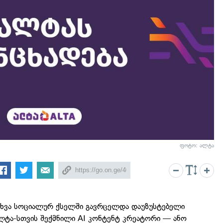
ფოტო: ალტა
ხვა სოციალურ ქსელში გავრცელდა დაუზუსტებელი
ლტა-სთვის შექმნილი AI კონტენტ კრეატორი — ანო