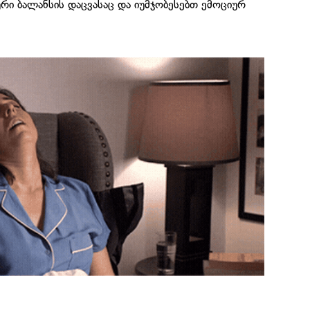
რი ბალანსის დაცვასაც და იუმჯობესებთ ემოციურ