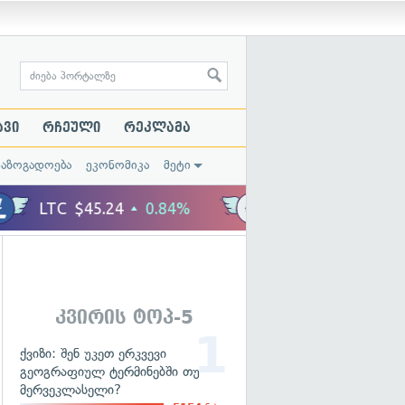
ავი
რჩეული
რეკლამა
საზოგადოება
ეკონომიკა
მეტი
კვირის ტოპ-5
ქვიზი: შენ უკეთ ერკვევი
გეოგრაფიულ ტერმინებში თუ
მერვეკლასელი?