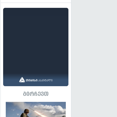
გირჩევთ
გადახედვა