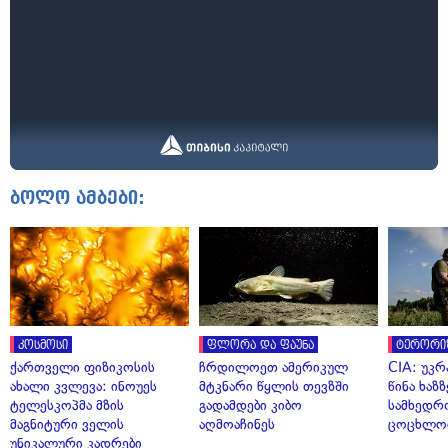
ბოლო ამბები:
კოსმოსი
ფლორა და ფაუნა
ტერორი
ქართველი ფიზიკოსის
ჩრდილოეთ ამერიკულ
CIA: უკრ
ახალი კვლევა: ინოუეს
მტკნარი წყლის თევზში
წინა ხაზ
ტელესკოპმა მზის
გადამდები კიბო
სამხედრ
მაგნიტური ველის
აღმოაჩინეს
ცოცხლო
უნიკალური კადრები