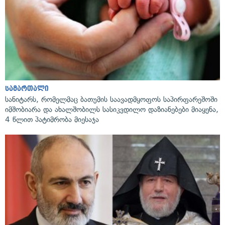
სამართალი
სანიტარს, რომელმაც ბათუმის საავადმყოფოს საპირფარეშოში
იმშობიარა და ახალშობილს სასიკვდილო დაზიანებები მიაყენა,
4 წლით პატიმრობა მიესაჯა