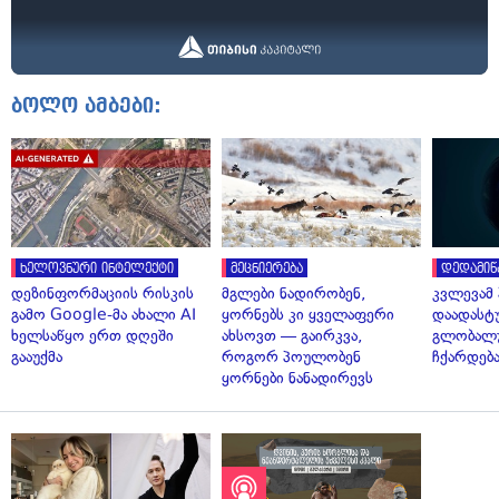
ბოლო ამბები:
ხელოვნური ინტელექტი
მეცნიერება
დედამიწ
დეზინფორმაციის რისკის
მგლები ნადირობენ,
კვლევამ
გამო Google-მა ახალი AI
ყორნებს კი ყველაფერი
დაადასტ
ხელსაწყო ერთ დღეში
ახსოვთ — გაირკვა,
გლობალუ
გააუქმა
როგორ პოულობენ
ჩქარდებ
ყორნები ნანადირევს