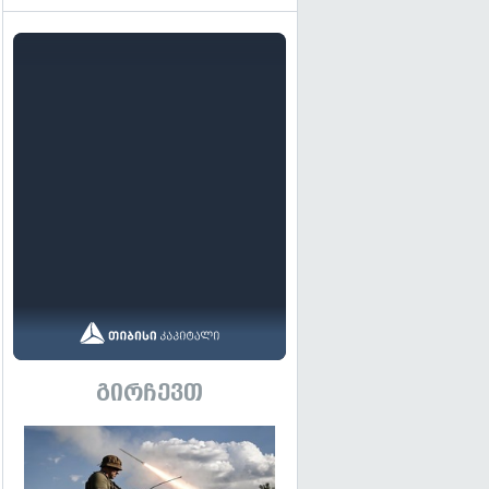
გირჩევთ
გადახედვა