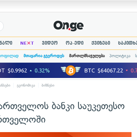
×
ნალი
NE
T
ვიდეო
ოპ-ედი
ქვიზები
საკითხ
ყოფილად
მთავარია გჯეროდეს
მართლმსაჯულება
პოლიტიკა
ანსები
ეკონომიკა
ბიზნესი
ართველოს ბანკი საუკეთესო
ართველოში