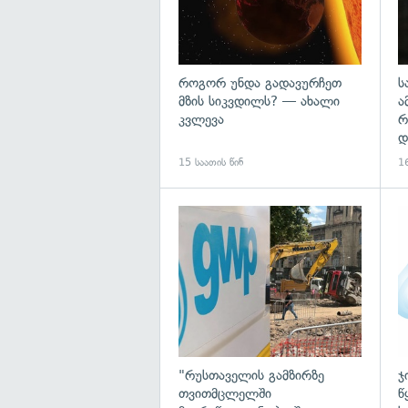
როგორ უნდა გადავურჩეთ
ს
მზის სიკვდილს? — ახალი
ა
კვლევა
რ
დ
15 საათის წინ
16
გა
"რუსთაველის გამზირზე
ჯ
თვითმცლელში
წ