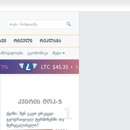
ავი
რჩეული
რეკლამა
საზოგადოება
ეკონომიკა
მეტი
კვირის ტოპ-5
ქვიზი: შენ უკეთ ერკვევი
გეოგრაფიულ ტერმინებში თუ
მერვეკლასელი?