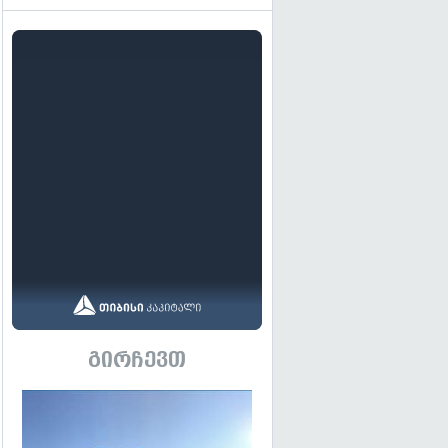
გირჩევთ
გადახედვა