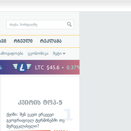
ავი
რჩეული
რეკლამა
საზოგადოება
ეკონომიკა
მეტი
კვირის ტოპ-5
ქვიზი: შენ უკეთ ერკვევი
გეოგრაფიულ ტერმინებში თუ
მერვეკლასელი?