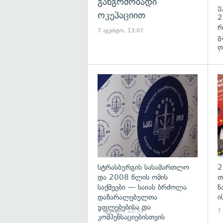
განგრძობადი
უ
ოკუპაციით
2
რ
7 აგვისტო, 13:07
გ
ო
7
გა
სტრასბურგის სასამართლო
2
და 2008 წლის ომის
თ
საქმეები — საიას ბრძოლა
ნ
დაზარალებულთა
ი
უფლებებისა და
7 აგვისტო, 11:53
7
კომპენსაციებისთვის