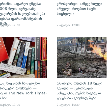
კრაინის საგარეო უწყება:
კროსვორდი: ააწყვე სიტყვა
008 წლის აგრესიაზე
არეული ასოებით (თემა:
ეაგირების ნაკლებობამ გზა
ზაფხული)
აუხსნა ფართომასშტაბიან
მებს
 აგვისტო, 12:50
7 აგვისტო, 12:00
დახედვა
გადახედვა
1-ე საუკუნის საუკეთესო
აგვისტოს ომიდან 18 წელი
რილერი რომანები —
გავიდა — ევროპული
ახეთ The New York Times-
სახელმწიფოების საგარეო
ს სია
უწყებების განცხადებები
 აგვისტო, 11:00
7 აგვისტო, 10:39