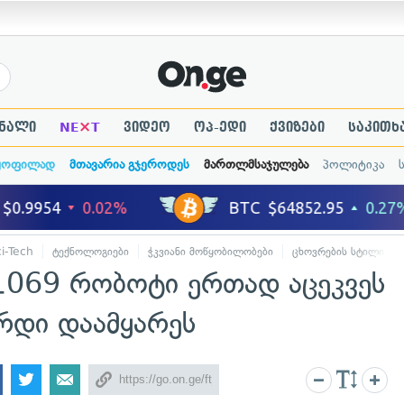
×
ნალი
NE
T
ვიდეო
ოპ-ედი
ქვიზები
საკითხ
ყოფილად
მთავარია გჯეროდეს
მართლმსაჯულება
პოლიტიკა
i-Tech
ტექნოლოგიები
ჭკვიანი მოწყობილობები
ცხოვრების სტილი
 1069 რობოტი ერთად აცეკვეს
რდი დაამყარეს