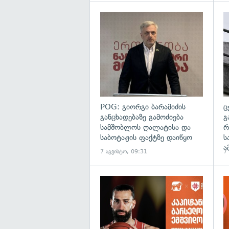
გა
POG: გიორგი ბარამიძის
ც
განცხადებაზე გამოძიება
გ
სამშობლოს ღალატისა და
რ
საბოტაჟის ფაქტზე დაიწყო
ს
ა
7 აგვისტო, 09:31
7