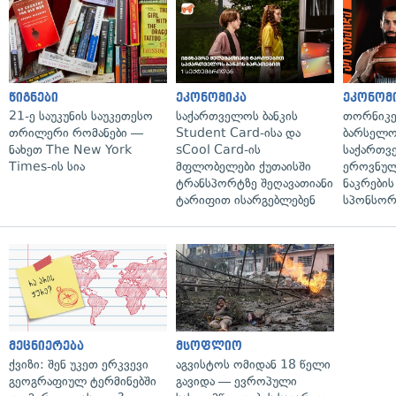
წიგნები
ეკონომიკა
ეკონომ
21-ე საუკუნის საუკეთესო
საქართველოს ბანკის
თორნიკე
თრილერი რომანები —
Student Card-ისა და
ბარსელონ
ნახეთ The New York
sCool Card-ის
საქართვ
Times-ის სია
მფლობელები ქუთაისში
ეროვნულ
ტრანსპორტზე შეღავათიანი
ნაკრები
ტარიფით ისარგებლებენ
სპონსორ
მეცნიერება
მსოფლიო
ქვიზი: შენ უკეთ ერკვევი
აგვისტოს ომიდან 18 წელი
გეოგრაფიულ ტერმინებში
გავიდა — ევროპული