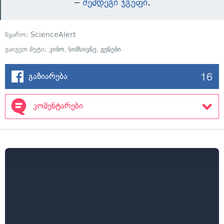
–
შემდეგი ჯგუფი
.
წყარო:
ScienceAlert
გაიგეთ მეტი:
კიბო
,
სიმსივნე
,
გენები
16
გაზიარება
კომენტარები