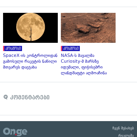
კოსმოსი
კოსმოსი
SpaceX-ის კონტროლიდან
NASA-ს მავალმა
გამოსული რაკეტის ნაწილი
Curiosity-მ მარსზე
მთვარეს დაეჯახა
იდუმალი, ფიჭისებრი
ლანდშაფტი აღმოაჩინა
კომენტარები
ჩვენ შესახებ
რეკლამა