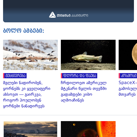
ბოლო ამბები:
მეცნიერება
ფლორა და ფაუნა
კოსმოსი
მგლები ნადირობენ,
ჩრდილოეთ ამერიკულ
SpaceX-
ყორნებს კი ყველაფერი
მტკნარი წყლის თევზში
გამოსულ
ახსოვთ — გაირკვა,
გადამდები კიბო
მთვარეს 
როგორ პოულობენ
აღმოაჩინეს
ყორნები ნანადირევს