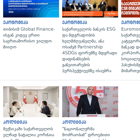
ეკონომიკა
ეკონომიკა
ეკონომ
თიბისიმ Global Finance-
საქართველოს ბანკის ESG
Euromon
ისგან კიდევ ერთი
და მდგრადობის
საქართვ
საერთაშორისო ჯილდო
ხელმძღვანელმა, ანა
კატეგორ
მიიღო
ოსაძემ Partnership
ბანკად დ
4SDGs ფორუმზე მდგრადი
კორპორ
დაფინანსების
სოციალ
განვითარების
პასუხისმ
პერსპექტივებზე ისაუბრა
მიმართუ
პოლიტიკა
პოლიტიკა
მექსიკაში საქართველოს
"ნაციონალურმა
ელჩად ნატალია კორძაია
მოძრაობამ" დროებითი