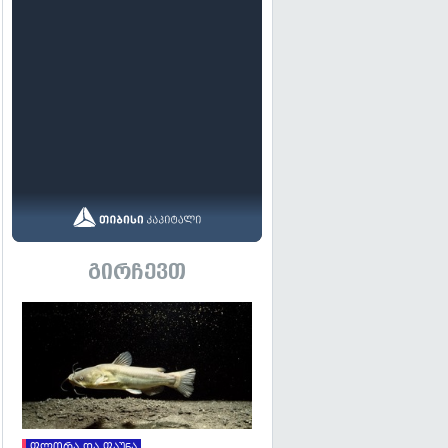
გირჩევთ
გადახედვა