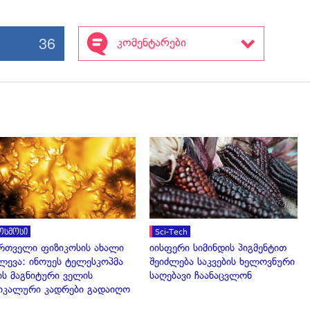
36
კომენტარები
გადახედვა
გადახედვა
ოსმოსი
Sci-Tech
რთველი ფიზიკოსის ახალი
იისფერი სიმინდის პიგმენტით
ლევა: ინოუეს ტელესკოპმა
შეიძლება საკვების ხელოვნური
ის მაგნიტური ველის
საღებავი ჩაანაცვლონ
იკალური კადრები გადაიღო