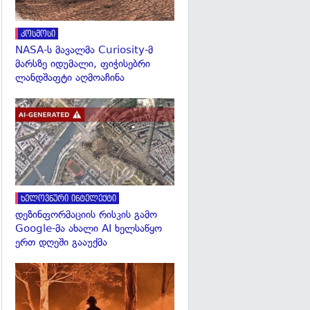
კოსმოსი
NASA-ს მავალმა Curiosity-მ
მარსზე იდუმალი, ფიჭისებრი
ლანდშაფტი აღმოაჩინა
გადახედვა
ხელოვნური ინტელექტი
დეზინფორმაციის რისკის გამო
Google-მა ახალი AI ხელსაწყო
ერთ დღეში გააუქმა
გადახედვა