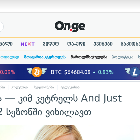
×
ნალი
NE
T
ვიდეო
ოპ-ედი
ქვიზები
საკითხ
ყოფილად
მთავარია გჯეროდეს
მართლმსაჯულება
პოლიტიკა
ები
კულტურა
ხელოვნება
ტელევიზია
ა — კიმ კეტრელს And Just
-2 სეზონში ვიხილავთ