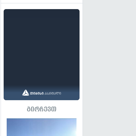
გირჩევთ
გადახედვა