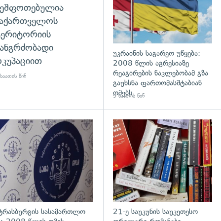
შეშფოთებულია
საქართველოს
ტერიტორიის
ანგრძობადი
უკრაინის საგარეო უწყება:
კუპაციით
2008 წლის აგრესიაზე
რეაგირების ნაკლებობამ გზა
საათის წინ
გაუხსნა ფართომასშტაბიან
ომებს
9 საათის წინ
დახედვა
გადახედვა
ტრასბურგის სასამართლო
21-ე საუკუნის საუკეთესო