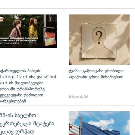
დახედვა
აქართველოს ბანკის
ქვიზი: გამოიცანი ცნობილი
tudent Card-ისა და sCool
ადამიანი ერთი მინიშნებით
ard-ის მფლობელები
უთაისში ტრანსპორტზე
ეღავათიანი ტარიფით
საათის წინ
8 საათის წინ
სარგებლებენ
შშ-ის საელჩო:
დახედვა
ეერთებული შტატები
კვლავ ღრმად