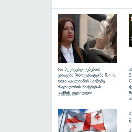
გა
რა მტკიცებულებებით
ს
ედავება პროკურატურა ნ.ი.-ს
S
გიგა ავალიანის საქმეზე
C
ძალადობის წაქეზებას —
ქ
საქმის დეტალები
შ
5 საათის წინ
7 
ი
ა
გა
შ