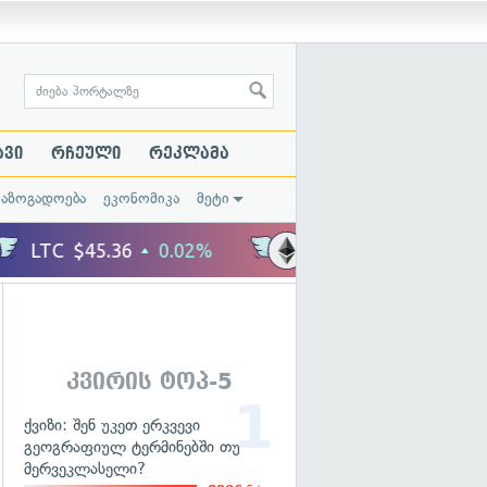
ავი
რჩეული
რეკლამა
საზოგადოება
ეკონომიკა
მეტი
კვირის ტოპ-5
ქვიზი: შენ უკეთ ერკვევი
გეოგრაფიულ ტერმინებში თუ
მერვეკლასელი?