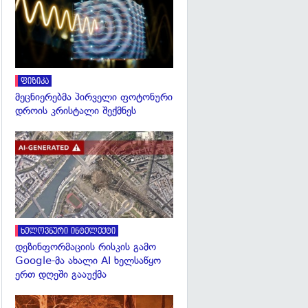
ფიზიკა
მეცნიერებმა პირველი ფოტონური
დროის კრისტალი შექმნეს
გადახედვა
ხელოვნური ინტელექტი
დეზინფორმაციის რისკის გამო
Google-მა ახალი AI ხელსაწყო
ერთ დღეში გააუქმა