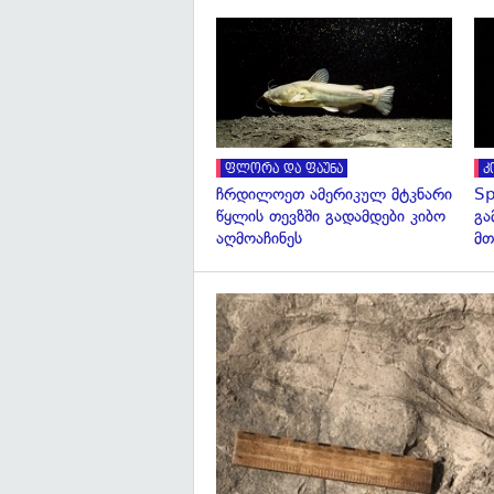
ფლორა და ფაუნა
კ
ჩრდილოეთ ამერიკულ მტკნარი
Sp
წყლის თევზში გადამდები კიბო
გა
აღმოაჩინეს
მთ