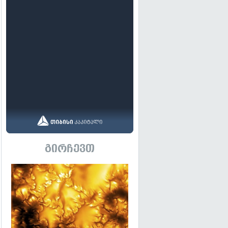
გირჩევთ
გადახედვა