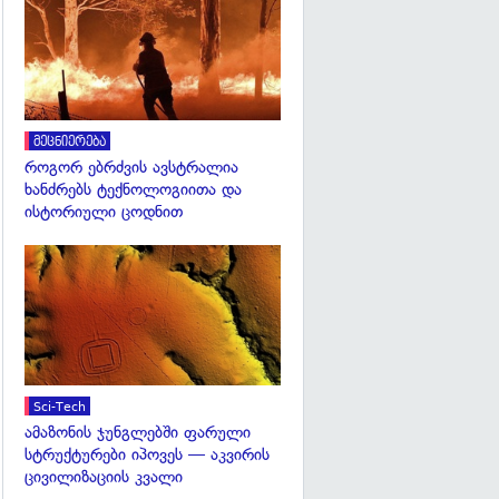
გადახედვა
მეცნიერება
როგორ ებრძვის ავსტრალია
ხანძრებს ტექნოლოგიითა და
ისტორიული ცოდნით
გადახედვა
Sci-Tech
ამაზონის ჯუნგლებში ფარული
სტრუქტურები იპოვეს — აკვირის
ცივილიზაციის კვალი