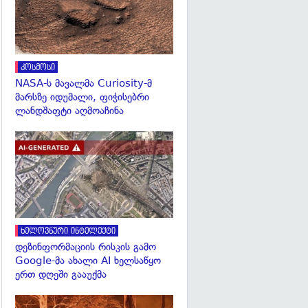
კოსმოსი
NASA-ს მავალმა Curiosity-მ
მარსზე იდუმალი, ფიჭისებრი
ლანდშაფტი აღმოაჩინა
გადახედვა
ხელოვნური ინტელექტი
დეზინფორმაციის რისკის გამო
Google-მა ახალი AI ხელსაწყო
ერთ დღეში გააუქმა