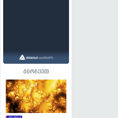
გირჩევთ
გადახედვა