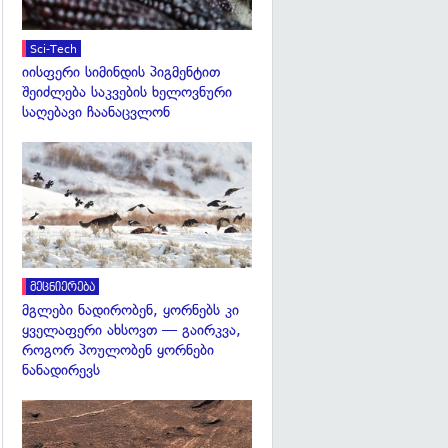
Sci-Tech
იისფერი სიმინდის პიგმენტით
შეიძლება საკვების ხელოვნური
საღებავი ჩაანაცვლონ
გადახედვა
მეცნიერება
მგლები ნადირობენ, ყორნებს კი
ყველაფერი ახსოვთ — გაირკვა,
როგორ პოულობენ ყორნები
ნანადირევს
გადახედვა