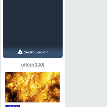
გირჩევთ
გადახედვა