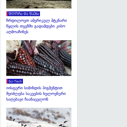
ფლორა და ფაუნა
ჩრდილოეთ ამერიკულ მტკნარი
წყლის თევზში გადამდები კიბო
აღმოაჩინეს
გადახედვა
Sci-Tech
იისფერი სიმინდის პიგმენტით
შეიძლება საკვების ხელოვნური
საღებავი ჩაანაცვლონ
გადახედვა