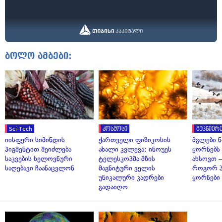
ბოლო ამბები:
Sci-Tech
კოსმოსი
მეცნიერე
იისფერი სიმინდის
ქართველი ფიზიკოსის
მგლები 
პიგმენტით შეიძლება
ახალი კვლევა: ინოუეს
ყორნებს
საკვების ხელოვნური
ტელესკოპმა მზის
ახსოვთ —
საღებავი ჩაანაცვლონ
მაგნიტური ველის
როგორ 
უნიკალური კადრები
ყორნები
გადაიღო