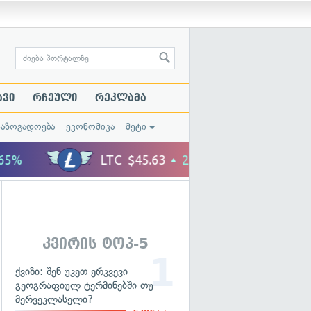
ავი
რჩეული
რეკლამა
საზოგადოება
ეკონომიკა
მეტი
კვირის ტოპ-5
ქვიზი: შენ უკეთ ერკვევი
გეოგრაფიულ ტერმინებში თუ
მერვეკლასელი?