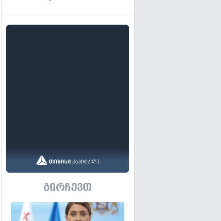
გირჩევთ
გადახედვა