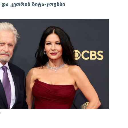
 და კეთრინ ზიტა-ჯოუნსი
s