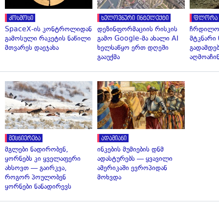
კოსმოსი
ხელოვნური ინტელექტი
ფლორა 
SpaceX-ის კონტროლიდან
დეზინფორმაციის რისკის
ჩრდილო
გამოსული რაკეტის ნაწილი
გამო Google-მა ახალი AI
მტკნარი 
მთვარეს დაეჯახა
ხელსაწყო ერთ დღეში
გადამდებ
გააუქმა
აღმოაჩი
მეცნიერება
ადამიანი
მგლები ნადირობენ,
ინკების მუმიების დნმ
ყორნებს კი ყველაფერი
ადასტურებს — ყვავილი
ახსოვთ — გაირკვა,
ამერიკაში ევროპიდან
როგორ პოულობენ
მოხვდა
ყორნები ნანადირევს