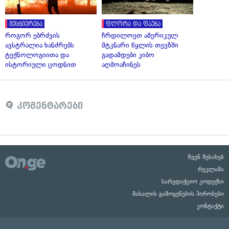
მეცნიერება
ფლორა და ფაუნა
როგორ ებრძვის
ჩრდილოეთ ამერიკულ
ავსტრალია ხანძრებს
მტკნარი წყლის თევზში
ტექნოლოგიითა და
გადამდები კიბო
ისტორიული ცოდნით
აღმოაჩინეს
კომენტარები
ჩვენ შესახებ
რეკლამა
სარედაქციო კოდექსი
მასალის გამოყენების პირობები
კონტაქტი