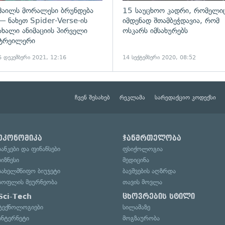
მაილს მორალესი ბრუნდება
15 საუცხოო კადრი, რომელი
— ნახეთ Spider-Verse-ის
იმდენად შთამბეჭდავია, რომ
ახალი ანიმაციის პირველი
ოსკარს იმსახურებს
ტრეილერი
6 დეკემბერი 2021, 12:16
14 სექტემბერი 2020, 08:52
ჩვენ შესახებ
რეკლამა
სარედაქციო კოდექსი
ეკონომიკა
ჯანმრთელობა
ბანკები და ფინანსები
ფსიქოლოგია
ბიზნესი
მედიცინა
სახელმწიფო ბიუჯეტი
ბავშვების აღზრდა
სოფლის მეურნეობა
თავის მოვლა
Sci-Tech
ცხოვრების სტილი
ტექნოლოგიები
სილამაზე
ინტერნეტი
მოგზაურობა