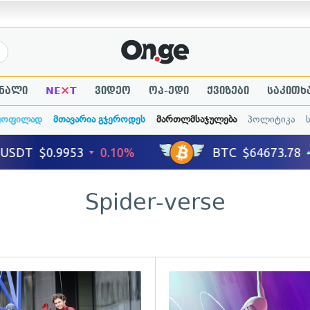
×
ნალი
NE
T
ვიდეო
ოპ-ედი
ქვიზები
საკითხ
ყოფილად
მთავარია გჯეროდეს
მართლმსაჯულება
პოლიტიკა
Spider-verse
ადახედვა
გადახედვა