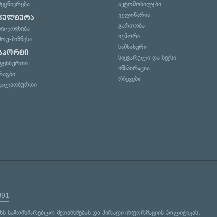
მეცნიერება
ავტომობილები
კულინარია
კულტურა
გართობა
ხელოვნება
იუმორი
შოუ-ბიზნესი
სამსახური
სპორტი
სიყვარული და სექსი
ფეხბურთი
ინსპირაცია
რაგბი
რჩევები
კალათბურთი
891
ენს
სამომხმარებლო შეთანხმებას
და
პირადი ინფორმაციის პოლიტიკას
.