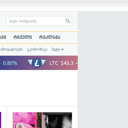
ავი
რჩეული
რეკლამა
საზოგადოება
ეკონომიკა
მეტი
გადახედვა
გადახედვა