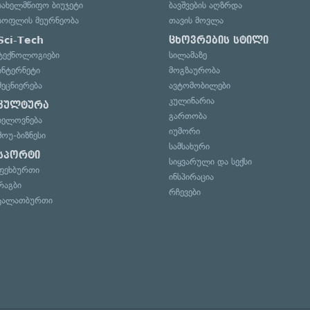
სახელმწიფო ბიუჯეტი
ბავშვების აღზრდა
სოფლის მეურნეობა
თავის მოვლა
Sci-Tech
ცხოვრების სტილი
ტექნოლოგიები
სილამაზე
ინტერნეტი
მოგზაურობა
მეცნიერება
ავტომობილები
კულინარია
კულტურა
გართობა
ხელოვნება
იუმორი
შოუ-ბიზნესი
სამსახური
სპორტი
სიყვარული და სექსი
ფეხბურთი
ინსპირაცია
რაგბი
რჩევები
კალათბურთი