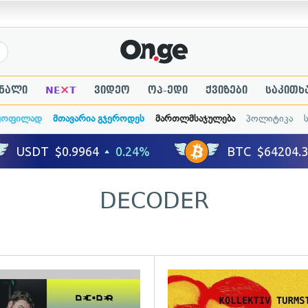
×
ნალი
NE
T
ვიდეო
ოპ-ედი
ქვიზები
საკითხ
ყოფილად
მთავარია გჯეროდეს
მართლმსაჯულება
პოლიტიკა
DECODER