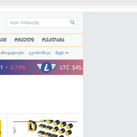
ავი
რჩეული
რეკლამა
საზოგადოება
ეკონომიკა
მეტი
გადახედვა
გადახედვა