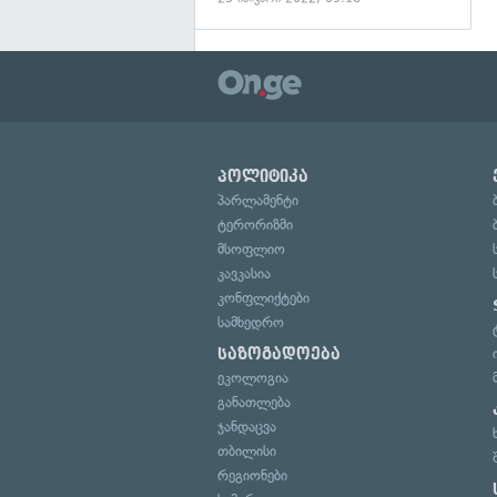
პოლიტიკა
პარლამენტი
ტერორიზმი
მსოფლიო
კავკასია
კონფლიქტები
სამხედრო
საზოგადოება
ეკოლოგია
განათლება
ჯანდაცვა
თბილისი
რეგიონები