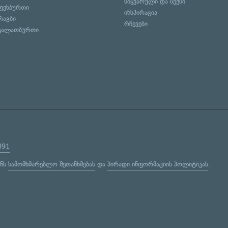
სიყვარული და სექსი
ფეხბურთი
ინსპირაცია
რაგბი
რჩევები
კალათბურთი
891
ენს
სამომხმარებლო შეთანხმებას
და
პირადი ინფორმაციის პოლიტიკას
.