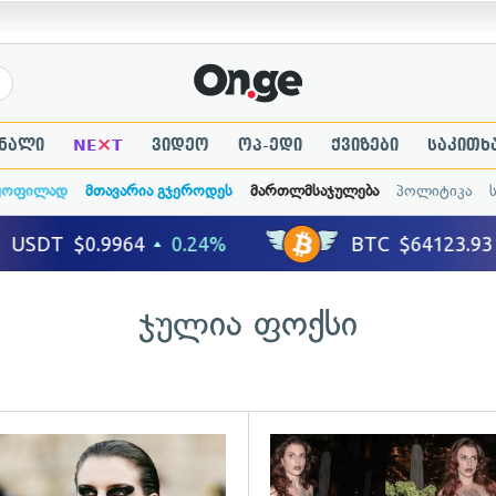
×
ნალი
NE
T
ვიდეო
ოპ-ედი
ქვიზები
საკითხ
ყოფილად
მთავარია გჯეროდეს
მართლმსაჯულება
პოლიტიკა
ჯულია ფოქსი
ადახედვა
გადახედვა