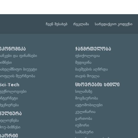
ჩვენ შესახებ
რეკლამა
სარედაქციო კოდექსი
ეკონომიკა
ჯანმრთელობა
ბანკები და ფინანსები
ფსიქოლოგია
ბიზნესი
მედიცინა
სახელმწიფო ბიუჯეტი
ბავშვების აღზრდა
სოფლის მეურნეობა
თავის მოვლა
Sci-Tech
ცხოვრების სტილი
ტექნოლოგიები
სილამაზე
ინტერნეტი
მოგზაურობა
მეცნიერება
ავტომობილები
კულინარია
კულტურა
გართობა
ხელოვნება
იუმორი
შოუ-ბიზნესი
სამსახური
სპორტი