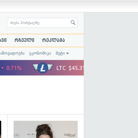
ავი
რჩეული
რეკლამა
საზოგადოება
ეკონომიკა
მეტი
გადახედვა
გადახედვა