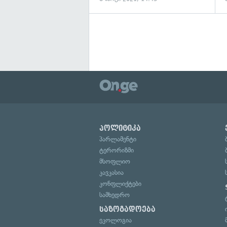
პოლიტიკა
პარლამენტი
ტერორიზმი
მსოფლიო
კავკასია
კონფლიქტები
სამხედრო
საზოგადოება
ეკოლოგია