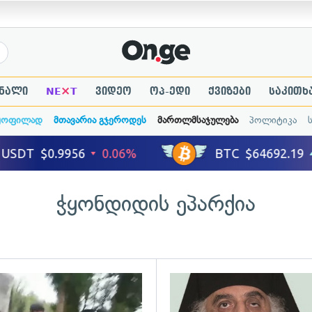
×
ნალი
NE
T
ვიდეო
ოპ-ედი
ქვიზები
საკითხ
ყოფილად
მთავარია გჯეროდეს
მართლმსაჯულება
პოლიტიკა
ჭყონდიდის ეპარქია
ადახედვა
გადახედვა