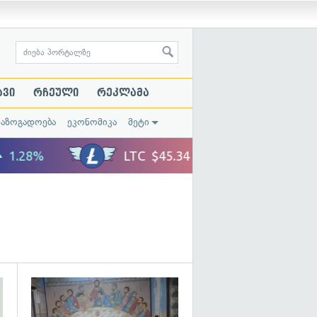
ავი
რჩეული
რეკლამა
საზოგადოება
ეკონომიკა
მეტი
გადახედვა
გადახედვა