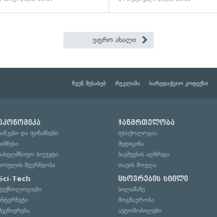
უფრო ახალი
ჩვენ შესახებ
რეკლამა
სარედაქციო კოდექსი
ეკონომიკა
ჯანმრთელობა
ბანკები და ფინანსები
ფსიქოლოგია
ბიზნესი
მედიცინა
სახელმწიფო ბიუჯეტი
ბავშვების აღზრდა
სოფლის მეურნეობა
თავის მოვლა
Sci-Tech
ცხოვრების სტილი
ტექნოლოგიები
სილამაზე
ინტერნეტი
მოგზაურობა
მეცნიერება
ავტომობილები