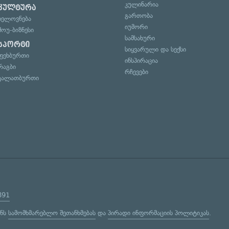
კულინარია
კულტურა
გართობა
ხელოვნება
იუმორი
შოუ-ბიზნესი
სამსახური
სპორტი
სიყვარული და სექსი
ფეხბურთი
ინსპირაცია
რაგბი
რჩევები
კალათბურთი
891
ენს
სამომხმარებლო შეთანხმებას
და
პირადი ინფორმაციის პოლიტიკას
.